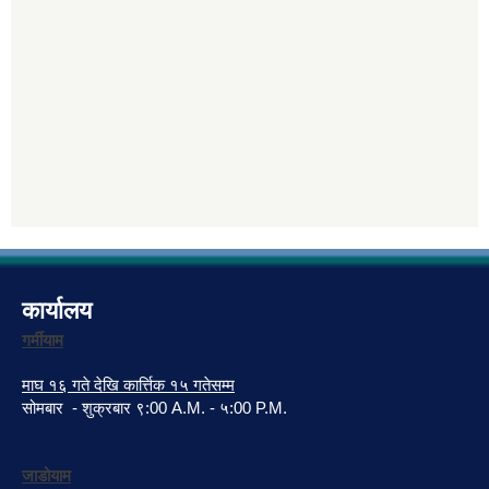
कार्यालय
गर्मीयाम
माघ १६ गते देखि कार्त्तिक १५ गतेसम्म
सोमबार - शुक्रबार ९:00 A.M. - ५:00 P.M.
जाडोयाम