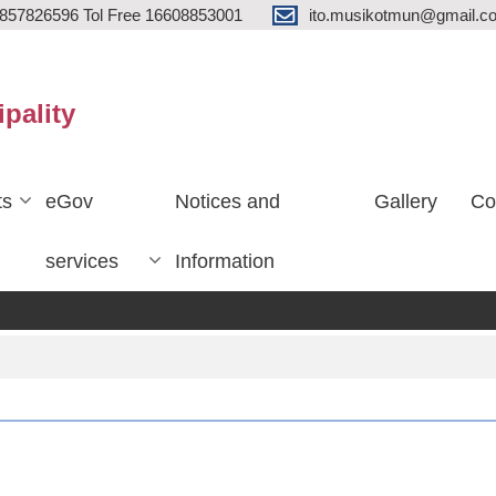
857826596 Tol Free 16608853001
ito.musikotmun@gmail.c
ipality
ts
eGov
Notices and
Gallery
Co
services
Information