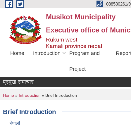
Skip to main content
088530261/9
Musikot Municipality
Executive office of Munic
Rukum west
Karnali province nepal
Home
Introduction
Program and
Repor
Project
प्रमुख समाचार
You are here
Home
»
Introduction
» Brief Introduction
Brief Introduction
नेपाली