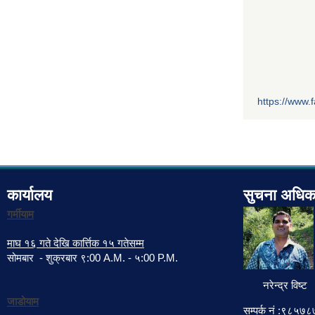
https://www
कार्यालय
सुचना अधिक
गर्मीयाम
माघ १६ गते देखि कार्त्तिक १५ गतेसम्म
सोमबार - शुक्रबार ९:00 A.M. - ५:00 P.M.
नरेन्द्र विष्ट
जाडोयाम
सम्पर्क नं :९८५