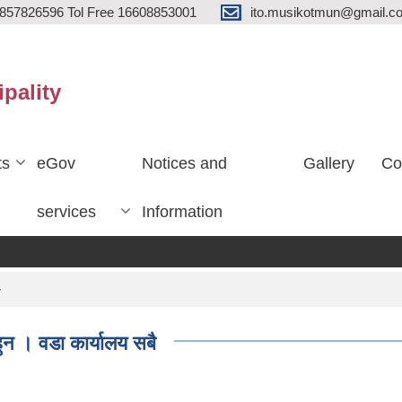
857826596 Tol Free 16608853001
ito.musikotmun@gmail.c
ipality
ts
eGov
Notices and
Gallery
Co
services
Information
ै
हुन । वडा कार्यालय सबै