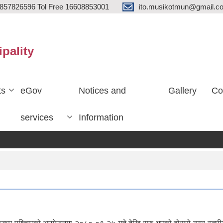
857826596 Tol Free 16608853001
ito.musikotmun@gmail.c
ipality
ts
eGov
Notices and
Gallery
Co
services
Information