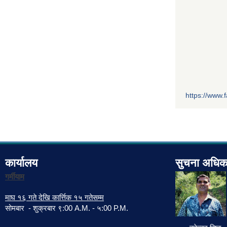
https://www
कार्यालय
सुचना अधिक
गर्मीयाम
माघ १६ गते देखि कार्त्तिक १५ गतेसम्म
सोमबार - शुक्रबार ९:00 A.M. - ५:00 P.M.