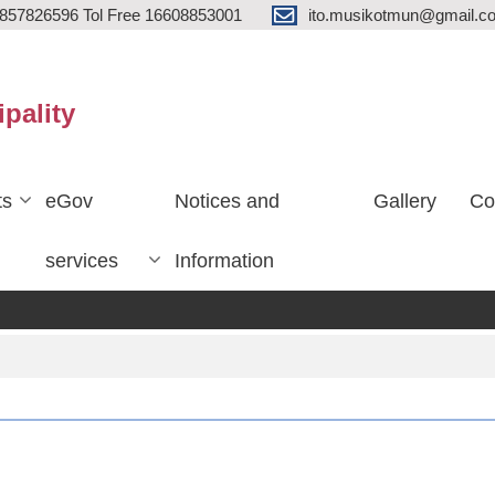
857826596 Tol Free 16608853001
ito.musikotmun@gmail.c
ipality
ts
eGov
Notices and
Gallery
Co
services
Information