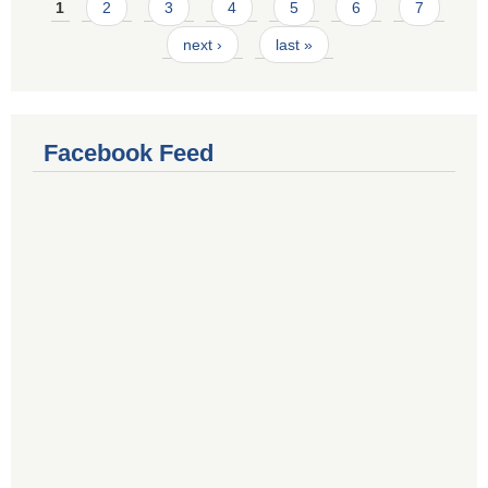
Pages
1
2
3
4
5
6
7
next ›
last »
Facebook Feed