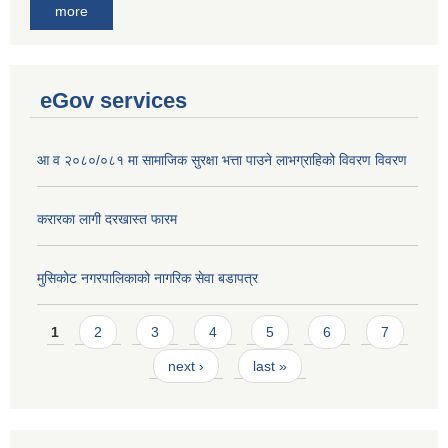
more
eGov services
आ व २०८०/०८१ मा सामाजिक सुरक्षा भत्ता पाउने लाभग्राहिको विवरण विवरण
करारका लागी दरखास्त फारम
मुसिकोट नगरपालिकाको नागरिक सेवा बडापत्र
Pages
1
2
3
4
5
6
7
next ›
last »