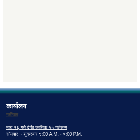
कार्यालय
गर्मीयाम
माघ १६ गते देखि कार्त्तिक १५ गतेसम्म
सोमबार - शुक्रबार ९:00 A.M. - ५:00 P.M.