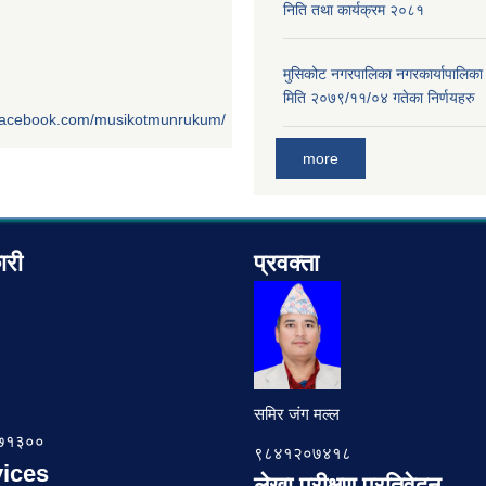
निति तथा कार्यक्रम २०८१
मुसिकोट नगरपालिका नगरकार्यापालिका
मिति २०७९/११/०४ गतेका निर्णयहरु
.facebook.com/musikotmunrukum/
more
ारी
प्रवक्ता
समिर जंग मल्ल
७८७१३००
९८४१२०७४१८
ices
लेखा परीक्षण प्रतिवेदन