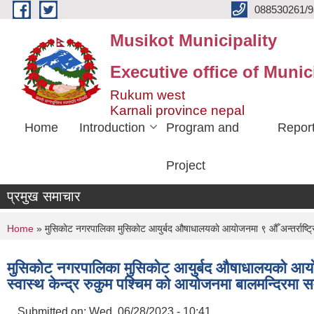
Skip to main content
088530261/9
Musikot Municipality
Executive office of Munic
Rukum west
Karnali province nepal
Home
Introduction
Program and
Repor
Project
प्रमुख समाचार
You are here
Home
» मुसिकाेट नगरपालिका मुसिकाेट आयुर्बद औषाधालयकाे आयाेजनमा ९ औँ अन्तर्राष्ट्रि
मुसिकाेट नगरपालिका मुसिकाेट आयुर्बद औषाधालयकाे आयाेजनम
स्वास्थ केन्द्र रुकुम पश्चिम काे आयाेजनमा बालमन्दिर
Submitted on:
Wed, 06/28/2023 - 10:41