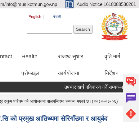
om/info@musikotmun.gov.np
Audio Notice:1618088530261
English
नेपाली
Search form
Search
ntact
Health
राजश्व सुधार
वृति मार्ग
प्रोफाइल
कार्ययोजना
निर्देशन
उपचार खर्च नविकरण गर्ने सम्बन्धमा
 केन्द्र रुकुम पश्चिम काे आयाेजनमा बालमन्दिरमा सम्पन्न भएको छ।(२०८०-०३-०६)
.सि काे प्रमुख आतिथ्यमा सेरिगाँउमा र आयुर्बद