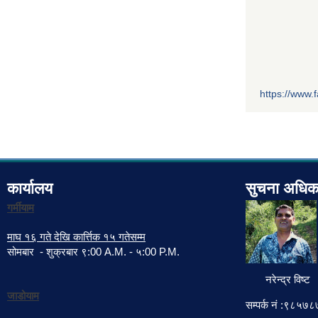
https://www
कार्यालय
सुचना अधिक
गर्मीयाम
माघ १६ गते देखि कार्त्तिक १५ गतेसम्म
सोमबार - शुक्रबार ९:00 A.M. - ५:00 P.M.
नरेन्द्र विष्ट
जाडोयाम
सम्पर्क नं :९८५