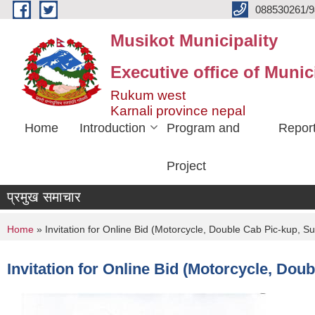
Skip to main content
088530261/9
Musikot Municipality
Executive office of Munic
Rukum west
Karnali province nepal
Home
Introduction
Program and
Repor
Project
प्रमुख समाचार
You are here
Home
» Invitation for Online Bid (Motorcycle, Double Cab Pic-kup, 
Invitation for Online Bid (Motorcycle, Do