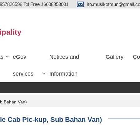
857826596 Tol Free 16608853001
ito.musikotmun@gmail.c
ipality
ts
eGov
Notices and
Gallery
Co
services
Information
Sub Bahan Van)
uble Cab Pic-kup, Sub Bahan Van)