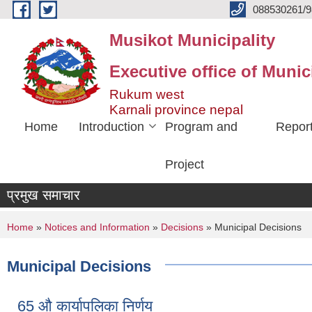
Skip to main content
088530261/9
Musikot Municipality
Executive office of Munic
Rukum west
Karnali province nepal
Home
Introduction
Program and
Repor
Project
प्रमुख समाचार
You are here
Home
»
Notices and Information
»
Decisions
» Municipal Decisions
Municipal Decisions
65 औ कार्यापलिका निर्णय