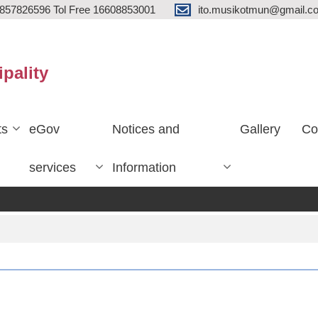
857826596 Tol Free 16608853001
ito.musikotmun@gmail.c
ipality
ts
eGov
Notices and
Gallery
Co
services
Information