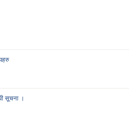
यहरु
र्णयहरु
्धी सूचना ।