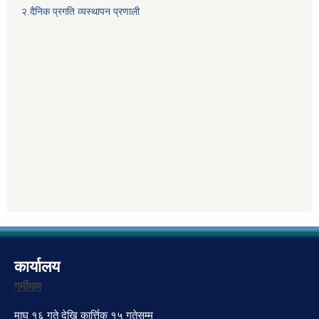
२.दैनिक प्रगति व्यस्थापन प्रणाली
कार्यालय
गर्मीयाम
माघ १६ गते देखि कार्त्तिक १५ गतेसम्म