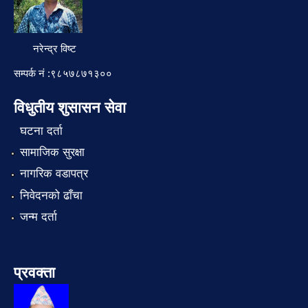
नरेन्द्र विष्ट
सम्पर्क नं :९८५७८७१३००
विधुतीय शुसासन सेवा
घटना दर्ता
सामाजिक सुरक्षा
नागरिक वडापत्र
निवेदनको ढाँचा
जन्म दर्ता
प्रवक्ता