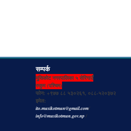
सम्पर्क
मुसिकोट नगरपालिका ५ सेरिगाउँ
रुकुम (पश्चिम)
फोन: +९७७ ८८ ५३०२६१, ०८८-५२०३७२
इमेल:
ito.musikotmun@gmail.com
/
info@musikotmun.gov.np
/