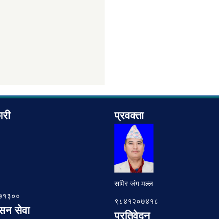
ारी
प्रवक्ता
समिर जंग मल्ल
७८७१३००
९८४१२०७४१८
ासन सेवा
प्रतिवेदन