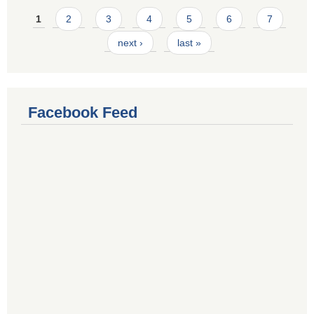
Pages
1
2
3
4
5
6
7
next ›
last »
Facebook Feed