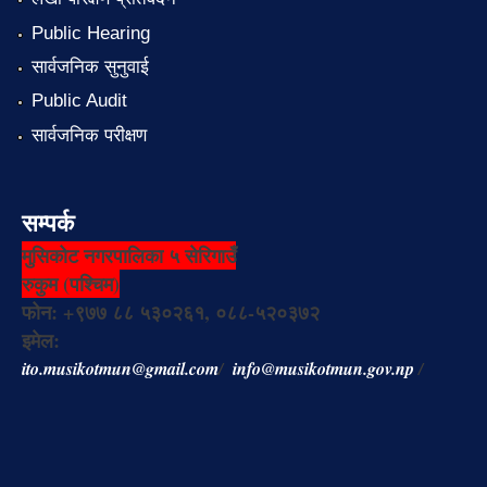
Public Hearing
सार्वजनिक सुनुवाई
Public Audit
सार्वजनिक परीक्षण
सम्पर्क
मुसिकोट नगरपालिका ५ सेरिगाउँ
रुकुम (पश्चिम)
फोन: +९७७ ८८ ५३०२६१, ०८८-५२०३७२
इमेल:
ito.musikotmun@gmail.com
/
info@musikotmun.gov.np
/