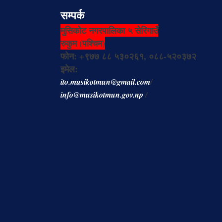
सम्पर्क
मुसिकोट नगरपालिका ५ सेरिगाउँ
रुकुम (पश्चिम)
फोन: +९७७ ८८ ५३०२६१, ०८८-५२०३७२
इमेल:
ito.musikotmun@gmail.com
/
info@musikotmun.gov.np
/