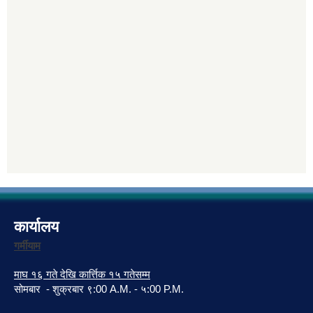
कार्यालय
गर्मीयाम
माघ १६ गते देखि कार्त्तिक १५ गतेसम्म
सोमबार - शुक्रबार ९:00 A.M. - ५:00 P.M.