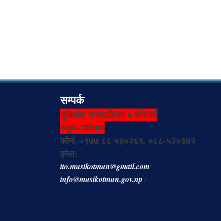
सम्पर्क
मुसिकोट नगरपालिका ५ सेरिगाउँ
रुकुम (पश्चिम)
फोन: +९७७ ८८ ५३०२६१, ०८८-५२०३७२
इमेल:
ito.musikotmun@gmail.com
/
info@musikotmun.gov.np
/