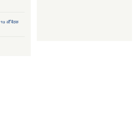
 १७ औँ बैठक