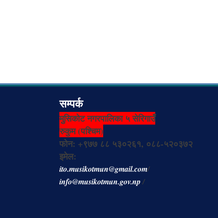
सम्पर्क
मुसिकोट नगरपालिका ५ सेरिगाउँ
रुकुम (पश्चिम)
फोन: +९७७ ८८ ५३०२६१, ०८८-५२०३७२
इमेल:
ito.musikotmun@gmail.com
/
info@musikotmun.gov.np
/