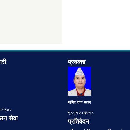
ारी
प्रवक्ता
समिर जंग मल्ल
७८७१३००
९८४१२०७४१८
ासन सेवा
प्रतिवेदन