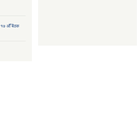
 १७ औँ बैठक