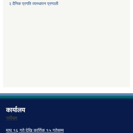
२.दैनिक प्रगति व्यस्थापन प्रणाली
कार्यालय
गर्मीयाम
माघ १६ गते देखि कार्त्तिक १५ गतेसम्म