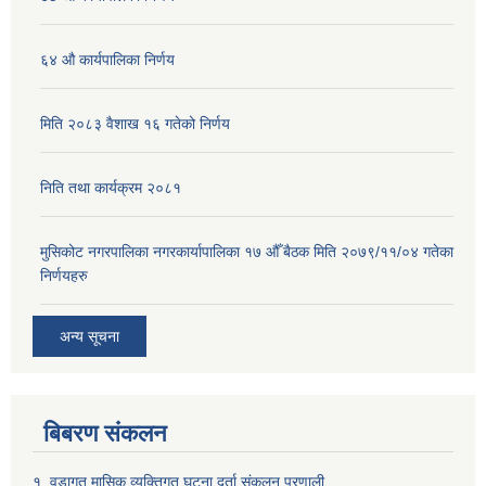
६४ औ कार्यपालिका निर्णय
मिति २०८३ वैशाख १६ गतेको निर्णय
निति तथा कार्यक्रम २०८१
मुसिकोट नगरपालिका नगरकार्यापालिका १७ औँ बैठक मिति २०७९/११/०४ गतेका
निर्णयहरु
अन्य सूचना
बिबरण संकलन
१. वडागत मासिक व्यक्तिगत घटना दर्ता संकलन प्रणाली