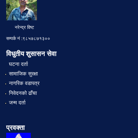
नरेन्द्र विष्ट
सम्पर्क नं :९८५७८७१३००
विधुतीय शुसासन सेवा
घटना दर्ता
सामाजिक सुरक्षा
नागरिक वडापत्र
निवेदनको ढाँचा
जन्म दर्ता
प्रवक्ता