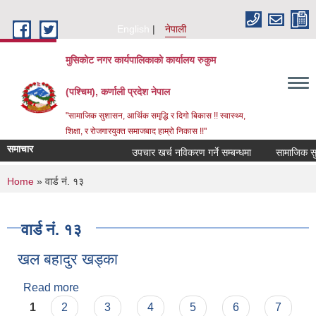
Skip to main content
English
नेपाली
मुसिकोट नगर कार्यपालिकाको कार्यालय रुकुम
(पश्चिम), कर्णाली प्रदेश नेपाल
"सामाजिक सुशासन, आर्थिक समृद्धि र दिगो बिकास !! स्वास्थ्य,
शिक्षा, र रोजगारयुक्त समाजबाद हाम्रो निकास !!"
समाचार
उपचार खर्च नविकरण गर्ने सम्बन्धमा
You are here
Home
» वार्ड नं. १३
वार्ड नं. १३
खल बहादुर खड्का
Read more
about खल बहादुर खड्का
Pages
1
2
3
4
5
6
7