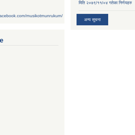
मिति २०७९/११/०४ गतेका निर्णयहरु
.facebook.com/musikotmunrukum/
अन्य सूचना
e