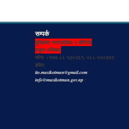
सम्पर्क
मुसिकोट नगरपालिका ५ सेरिगाउँ
रुकुम (पश्चिम)
फोन: +९७७ ८८ ५३०२६१, ०८८-५२०३७२
इमेल:
ito.musikotmun@gmail.com
/
info@musikotmun.gov.np
/