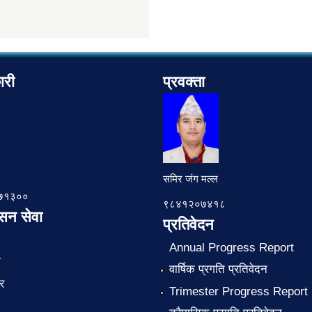
ारी
प्रवक्ता
समिर जंग मल्ल
७८७१३००
९८४१२०७४१८
ासन सेवा
प्रतिवेदन
Annual Progress Report
ा
वार्षिक प्रगति प्रतिवेदन
र
Trimester Progress Report