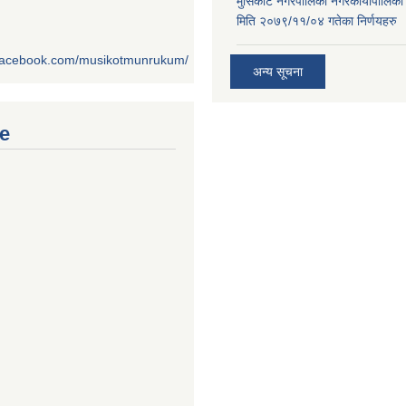
मुसिकोट नगरपालिका नगरकार्यापालिका
मिति २०७९/११/०४ गतेका निर्णयहरु
.facebook.com/musikotmunrukum/
अन्य सूचना
e