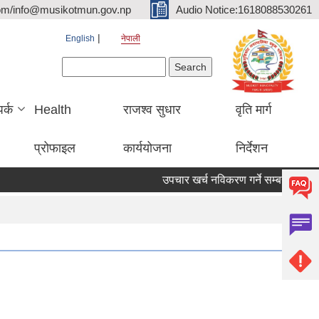
om/info@musikotmun.gov.np
Audio Notice:1618088530261
English
नेपाली
Search form
Search
पर्क
Health
राजश्व सुधार
वृति मार्ग
प्रोफाइल
कार्ययोजना
निर्देशन
उपचार खर्च नविकरण गर्ने सम्बन्धमा