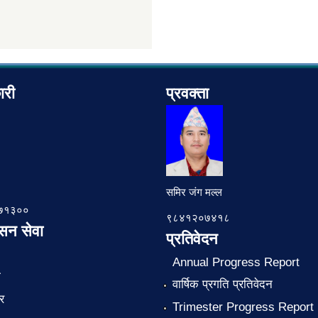
ारी
प्रवक्ता
समिर जंग मल्ल
७८७१३००
९८४१२०७४१८
ासन सेवा
प्रतिवेदन
Annual Progress Report
ा
वार्षिक प्रगति प्रतिवेदन
र
Trimester Progress Report