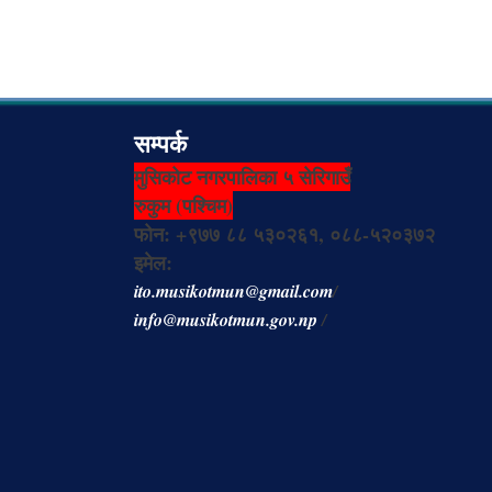
सम्पर्क
मुसिकोट नगरपालिका ५ सेरिगाउँ
रुकुम (पश्चिम)
फोन: +९७७ ८८ ५३०२६१, ०८८-५२०३७२
इमेल:
ito.musikotmun@gmail.com
/
info@musikotmun.gov.np
/