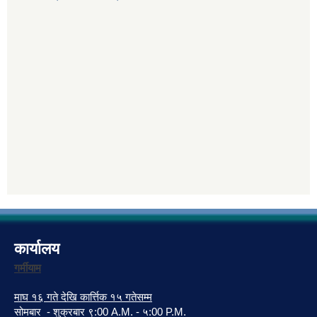
कार्यालय
गर्मीयाम
माघ १६ गते देखि कार्त्तिक १५ गतेसम्म
सोमबार - शुक्रबार ९:00 A.M. - ५:00 P.M.