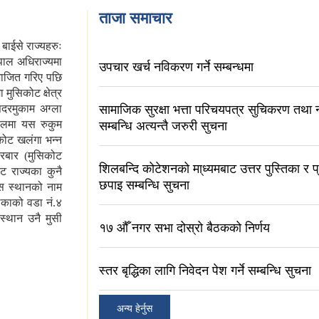
ताजा समाचार
बाईसे
राज्यहरुः
पाल
अधिराज्यमा
उपचार खर्च नविकरण गर्ने सम्बन्धमा
भाजित
गरिए
पछि
ा
मुसिकोट
क्षेत्र
दरमुकाम
अग्ला
सामाजिक सुरक्षा भत्ता परिचयपत्र सुचिकरण तथा न
ालमा
यस
रुकुम
सम्बन्धि अत्यन्तै जरुरी सुचना
कोट
खलंगा
भन्न
रबार
(मुसिकोट
शिलबन्दि कोटेशनको मा्ध्यमबाट उत्तर पुस्तिका र प्
ोट
राज्यका
कुनै
छपाइ सम्बन्धि सुचना
स
स्थानको
नाम
िकाको
वडा
नं.४
स्थान
उनै
मुसी
१७ ‍औँ नगर सभा दोस्रो बैठकको निर्णय
स्तर बृद्धिका लागि निवेदन पेश गर्ने सम्बन्धि सुचना
अन्य हेर्नुस