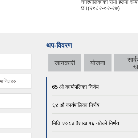
काे सभा हलमा सम्पन्न भएको
(२०८१-०४-२१)
-०२-२७)
थप-विवरण
सार
जानकारी
योजना
ख
माणितहरु
65 औ कार्यापलिका निर्णय
६४ औ कार्यपालिका निर्णय
मिति २०८३ वैशाख १६ गतेको निर्णय