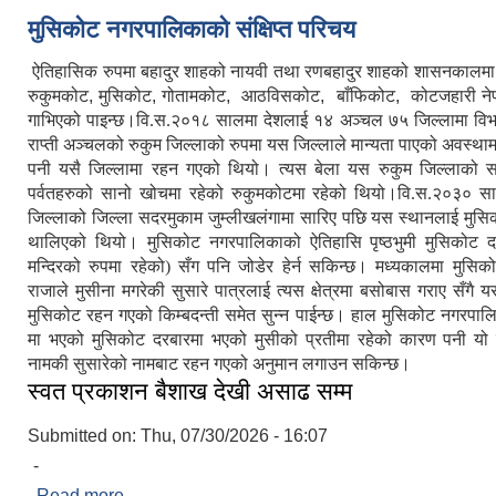
मुसिकोट नगरपालिकाको संक्षिप्त परिचय
ऐतिहासिक
रुपमा
बहादुर
शाहको
नायवी तथा
रणबहादुर
शाहको
शासनकालमा
रुकुमकोट
,
मुसिकोट
,
गोतामकोट
,
आठविसकोट
,
बाँफिकोट
,
कोटजहारी
ने
गाभिएको
पाइन्छ।वि.स.२०१८
सालमा
देशलाई
१४
अञ्चल
७५
जिल्लामा
वि
राप्ती
अञ्चलको
रुकुम
जिल्लाको
रुपमा
यस
जिल्लाले
मान्यता
पाएको
अवस्थाम
पनी
यसै
जिल्लामा
रहन
गएको
थियो।
त्यस
बेला
यस
रुकुम
जिल्लाको
स
पर्वतहरुको
सानो
खोचमा
रहेको
रुकुमकोटमा
रहेको
थियो।वि.स.२०३०
स
जिल्लाको
जिल्ला
सदरमुकाम
जुम्लीखलंगामा
सारिए
पछि
यस
स्थानलाई
मुसि
थालिएको
थियो।
मुसिकोट
नगरपालिकाको
ऐतिहासि
पृष्ठभुमी
मुसिकोट
द
मन्दिरको
रुपमा
रहेको)
सँग
पनि
जोडेर
हेर्न
सकिन्छ।
मध्यकालमा
मुसिक
राजाले
मुसीना
मगरेकी
सुसारे
पात्रलाई
त्यस
क्षेत्रमा
बसोबास
गराए
सँगै
य
मुसिकोट
रहन
गएको
किम्बदन्ती
समेत
सुन्न
पाईन्छ। हाल
मुसिकोट
नगरपाल
मा
भएको
मुसिकोट
दरबारमा
भएको
मुसीको
प्रतीमा
रहेको
कारण
पनी
यो
नामकी
सुसारेको
नामबाट
रहन
गएको
अनुमान
लगाउन
सकिन्छ।
स्वत प्रकाशन बैशाख देखी असाढ सम्म
Submitted on:
Thu, 07/30/2026 - 16:07
-
Read more
about स्वत प्रकाशन बैशाख देखी असाढ सम्म