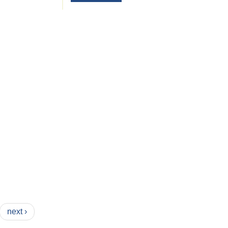
ि
next ›