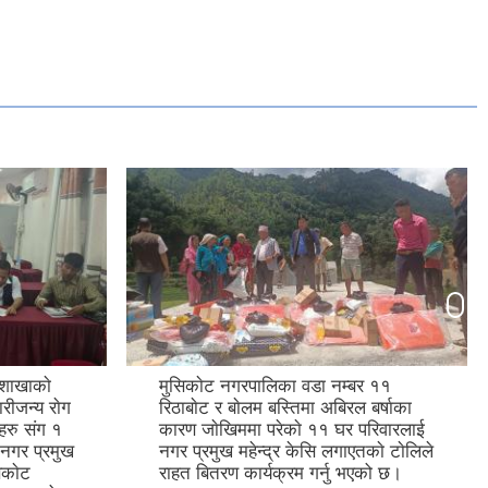
बर ११
मुसिकाेट नगरपालिकाकाे नगर
 बर्षाका
कार्यपालिकाकाे ३४ औँ बैठक
परिवारलाई
नगरपालिकाकाे सभा हलमा सुरु भएको छ।
काे टाेलिले
(२०८१-०२-१३)
एको छ।