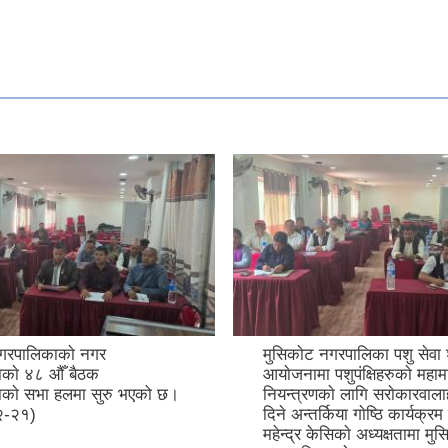
गरपालिका पशु सेवा शाखाकाे
मुसिकाेट नगरपालिका वडा नम्
शुपंक्षिहरुकाे महामारीजन्य राेग
रिठाबाेट र बाेलम बस्तिमा अबिरल
ाे लागि सराेकारवालाहरु संग १
कारण जाेखिममा परेकाे ११ घर 
किया गाेष्ठि कार्यक्रम नगर प्रमुख
नगर प्रमुख महेन्द्र केसि लगाएत
सिकाे अध्यक्षतामा मुसिकाेट
राहत बितरण कार्यक्रम गर्नु भ