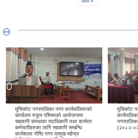
last »
मुसिकाेट नगरपालिकाकाे नगर
मुसिकाेट न
कार्यपालिकाकाे ४८ औँ बैठक
आयाेजनामा प
नगरपालिकाकाे सभा हलमा सुरु भएको छ।
नियन्त्रणक
(२०८२-०२-२१)
दिने अन्तर्
महेन्द्र के